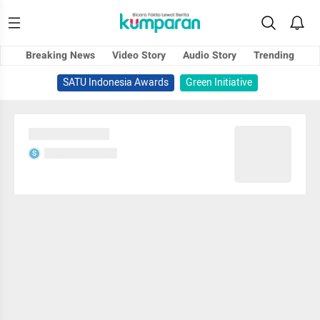
Breaking News
Video Story
Audio Story
Trending
SATU Indonesia Awards
Green Initiative
Sedang memuat...
Sedang memuat...
S