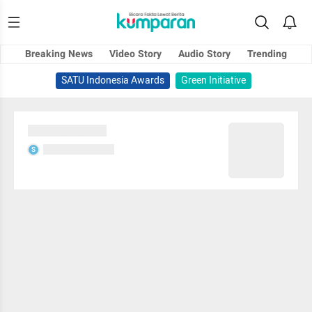
Breaking News
Video Story
Audio Story
Trending
SATU Indonesia Awards
Green Initiative
Sedang memuat...
Sedang memuat...
S