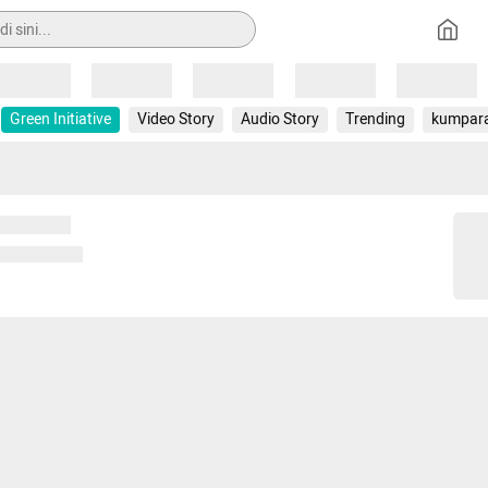
Loading
Loading
Loading
Loading
Loading
Green Initiative
Video Story
Audio Story
Trending
kumpar
 memuat...
ng memuat...