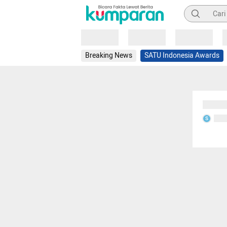
Pencarian
Loading
Loading
Loading
Breaking News
SATU Indonesia Awards
Sedang
Seda
S