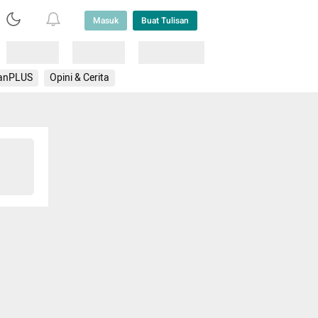
Masuk
Buat Tulisan
Loading
Loading
Lainnya
anPLUS
Opini & Cerita