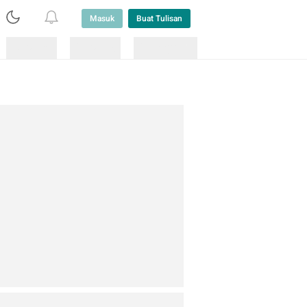
Masuk
Buat Tulisan
Loading
Loading
Lainnya