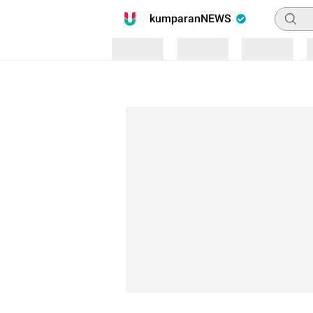
Pencari
kumparanNEWS
Loading
Loading
Loading