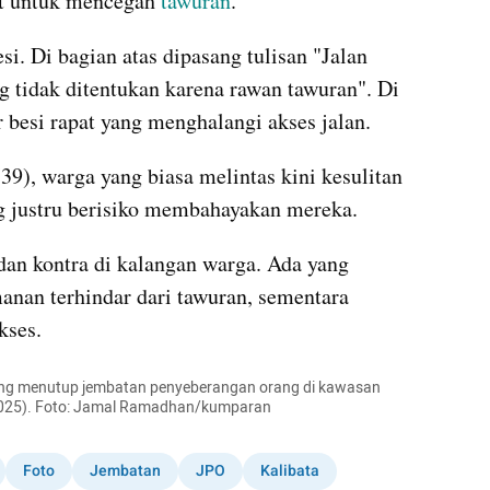
at untuk mencegah 
tawuran
.
i. Di bagian atas dipasang tulisan "Jalan 
g tidak ditentukan karena rawan tawuran". Di 
 besi rapat yang menghalangi akses jalan.
39), warga yang biasa melintas kini kesulitan 
g justru berisiko membahayakan mereka.
an kontra di kalangan warga. Ada yang 
nan terhindar dari tawuran, sementara 
kses.
ng menutup jembatan penyeberangan orang di kawasan 
2/2025). Foto: Jamal Ramadhan/kumparan
Foto
Jembatan
JPO
Kalibata