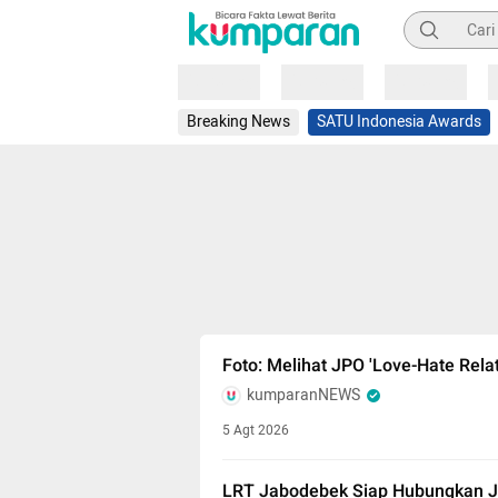
Pencarian
Loading
Loading
Loading
Breaking News
SATU Indonesia Awards
Foto: Melihat JPO 'Love-Hate Rela
kumparanNEWS
5 Agt 2026
LRT Jabodebek Siap Hubungkan JPO