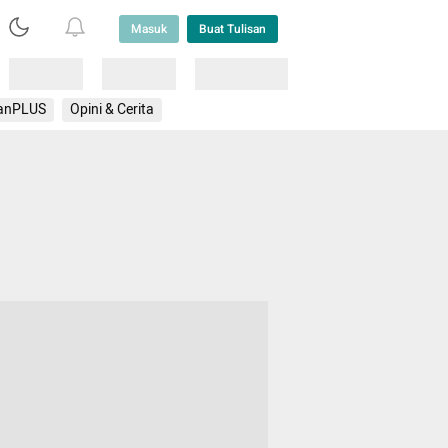
Masuk
Buat Tulisan
Loading
Loading
Lainnya
anPLUS
Opini & Cerita