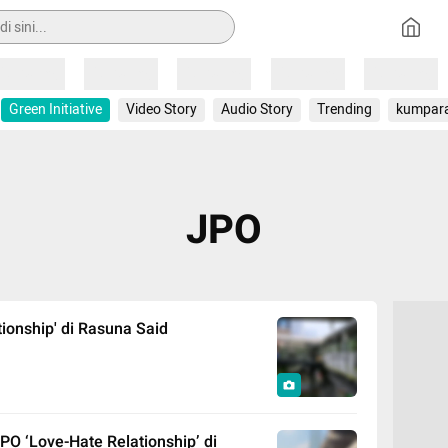
Loading
Loading
Loading
Loading
Loading
Green Initiative
Video Story
Audio Story
Trending
kumpar
JPO
tionship' di Rasuna Said
 ‘Love-Hate Relationship’ di