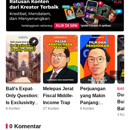
Bali's Expat-
Melepas Jerat
Perjuangan
BARU
Duga
Only Question:
Fiscal Middle-
yang Makin
Bully
Is Exclusivity
Income Trap
Panjang:
Balik
6 Konten
27 Konten
6 Konten
Really Over?
Dosen Kini
3 Konte
AFF
Harus S3
0 Komentar