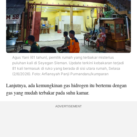
Agus Yani (61 tahun), pemilik rumah yang terbakar misterius
puluhan kali di Seyegan Sleman. Update terkini kebakaran terjadi
81 kali termasuk di ruko yang berada di sisi utara rumah, Selasa
(2/6/2026). Foto: Arfiansyah Panji Purnandaru/kumparan
Lanjutnya, ada kemungkinan gas hidrogen itu bertemu dengan
gas yang mudah terbakar pada suhu kamar.
ADVERTISEMENT