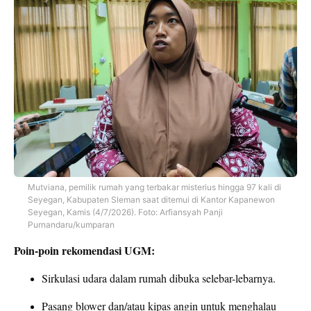
Mutviana, pemilik rumah yang terbakar misterius hingga 97 kali di
Seyegan, Kabupaten Sleman saat ditemui di Kantor Kapanewon
Seyegan, Kamis (4/7/2026). Foto: Arfiansyah Panji
Purnandaru/kumparan
Poin-poin rekomendasi UGM:
Sirkulasi udara dalam rumah dibuka selebar-lebarnya.
Pasang blower dan/atau kipas angin untuk menghalau