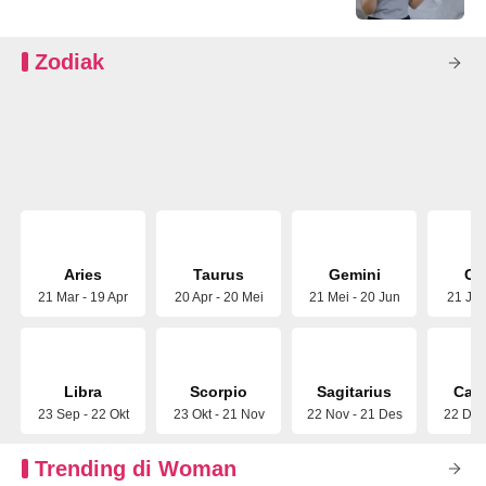
Zodiak
Aries
Taurus
Gemini
Ca
21 Mar - 19 Apr
20 Apr - 20 Mei
21 Mei - 20 Jun
21 Jun
Libra
Scorpio
Sagitarius
Capr
23 Sep - 22 Okt
23 Okt - 21 Nov
22 Nov - 21 Des
22 Des
Trending di Woman