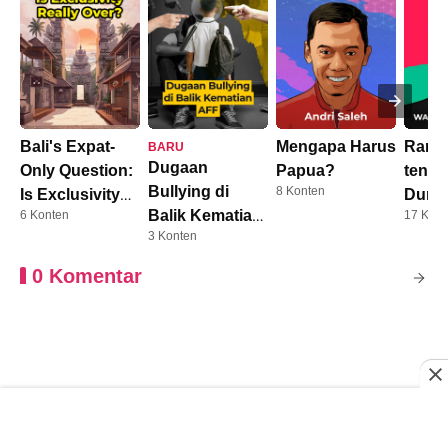
Bali's Expat-
Mengapa Harus
Rama
BARU
Dugaan
Only Question:
Papua?
tenta
Bullying di
8 Konten
Is Exclusivity
Duni
Balik Kematian
6 Konten
17 Kont
Really Over?
Pendi
3 Konten
AFF
0 Komentar