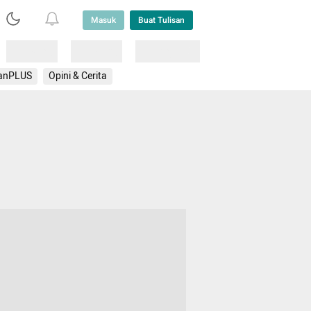
Masuk
Buat Tulisan
Loading
Loading
Lainnya
anPLUS
Opini & Cerita