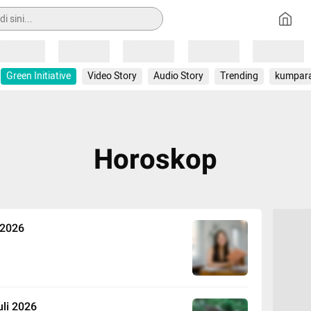
Loading
Loading
Loading
Loading
Loading
Green Initiative
Video Story
Audio Story
Trending
kumpar
Horoskop
 2026
li 2026