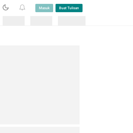
Masuk
Buat Tulisan
Loading
Loading
Lainnya