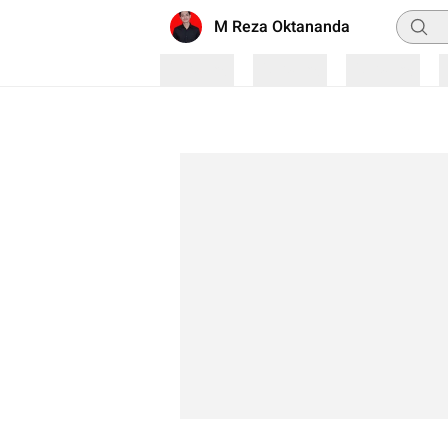
Pencar
M Reza Oktananda
Loading
Loading
Loading