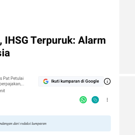
 IHSG Terpuruk: Alarm
ia
s Pat Petulai
Ikuti kumparan di Google
perpajakan,
r modal. Aktif
nit
n, dan pengembangan
andangan dari redaksi kumparan