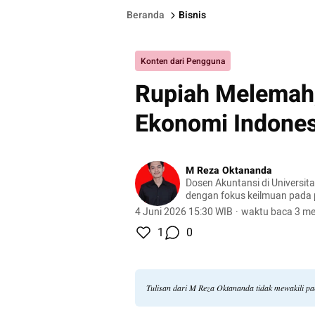
Beranda
Bisnis
Konten dari Pengguna
Rupiah Melemah,
Ekonomi Indones
M Reza Oktananda
Dosen Akuntansi di Universita
dengan fokus keilmuan pada 
akuntansi keuangan, dan pasa
4 Juni 2026 15:30 WIB
·
waktu baca 3 me
dalam pendidikan, penelitia
1
0
literasi keuangan.
Tulisan dari M Reza Oktananda tidak mewakili p