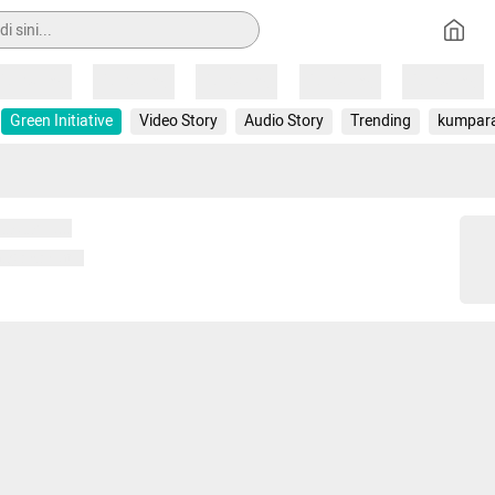
Loading
Loading
Loading
Loading
Loading
Green Initiative
Video Story
Audio Story
Trending
kumpar
 memuat...
ng memuat...