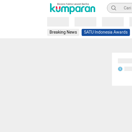
Pencarian
Loading
Loading
Loading
Breaking News
SATU Indonesia Awards
Sedang
Seda
S