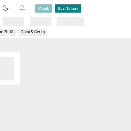
Masuk
Buat Tulisan
Loading
Loading
Lainnya
anPLUS
Opini & Cerita