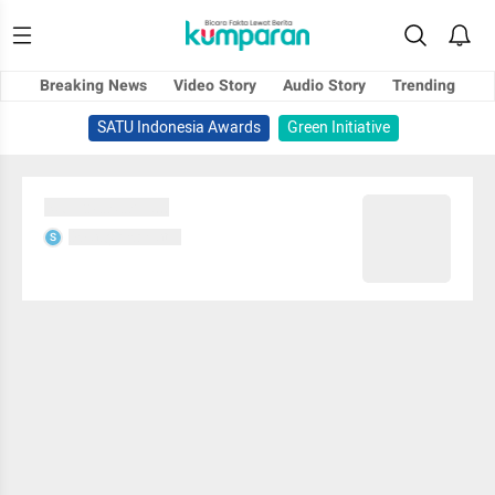
Breaking News
Video Story
Audio Story
Trending
SATU Indonesia Awards
Green Initiative
Sedang memuat...
Sedang memuat...
S