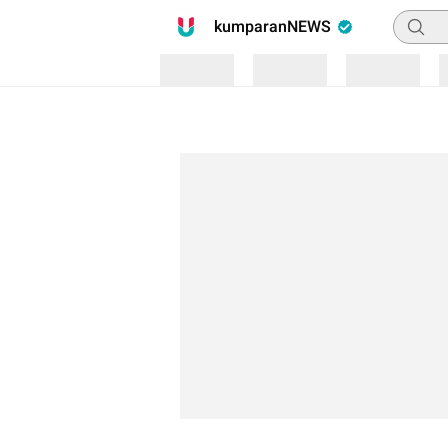
Pencari
kumparanNEWS
Loading
Loading
Loading