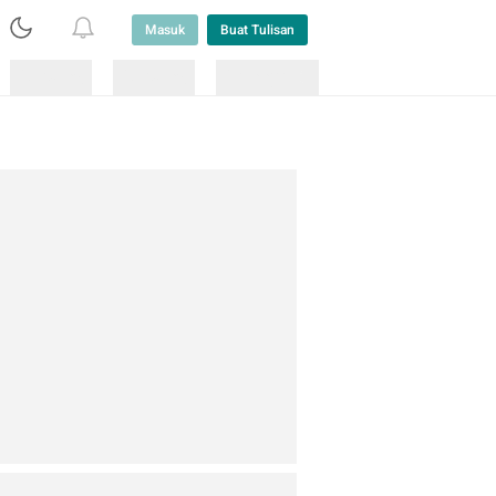
Masuk
Buat Tulisan
Loading
Loading
Lainnya