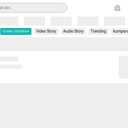
Loading
Loading
Loading
Loading
Loading
Green Initiative
Video Story
Audio Story
Trending
kumpar
 memuat...
ng memuat...