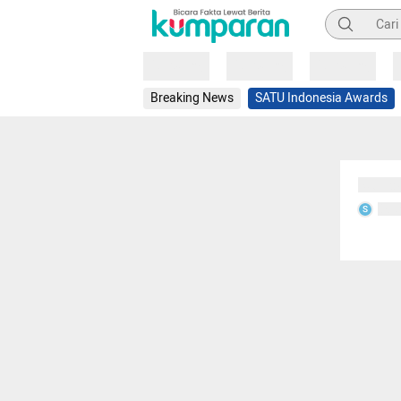
Pencarian
Loading
Loading
Loading
Breaking News
SATU Indonesia Awards
Sedang
Seda
S