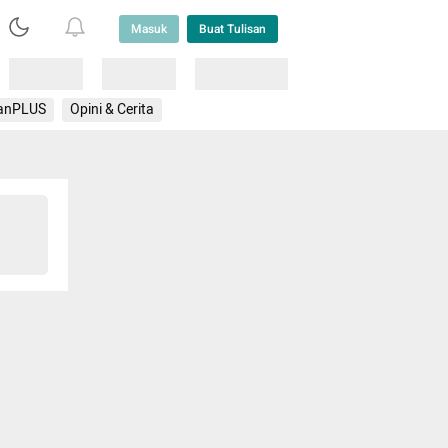
Masuk
Buat Tulisan
Loading
Loading
Lainnya
anPLUS
Opini & Cerita