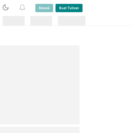
Masuk
Buat Tulisan
Loading
Loading
Lainnya