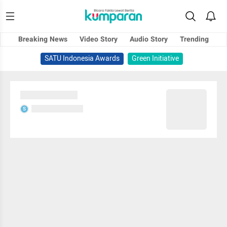
Breaking News
Video Story
Audio Story
Trending
SATU Indonesia Awards
Green Initiative
Sedang memuat...
Sedang memuat...
S