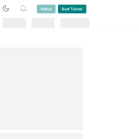
Masuk
Buat Tulisan
Loading
Loading
Lainnya