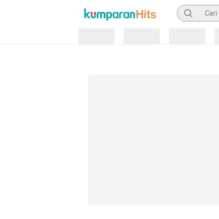
Pencarian
Loading
Loading
Loading