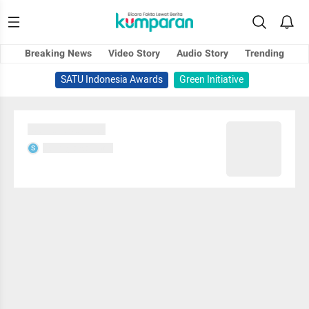
Breaking News
Video Story
Audio Story
Trending
SATU Indonesia Awards
Green Initiative
Sedang memuat...
Sedang memuat...
S