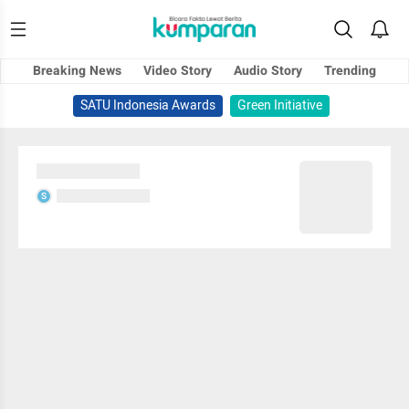
Breaking News
Video Story
Audio Story
Trending
SATU Indonesia Awards
Green Initiative
Sedang memuat...
Sedang memuat...
S