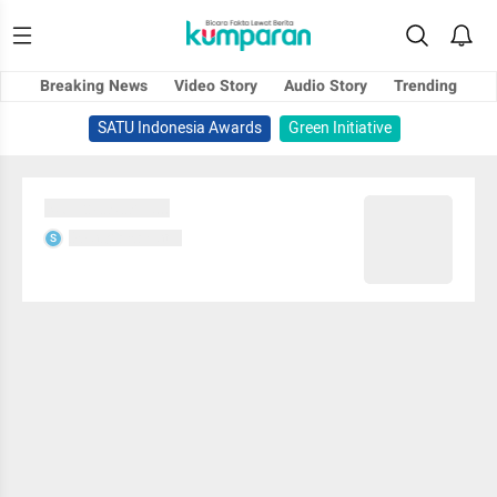
Breaking News
Video Story
Audio Story
Trending
SATU Indonesia Awards
Green Initiative
Sedang memuat...
Sedang memuat...
S