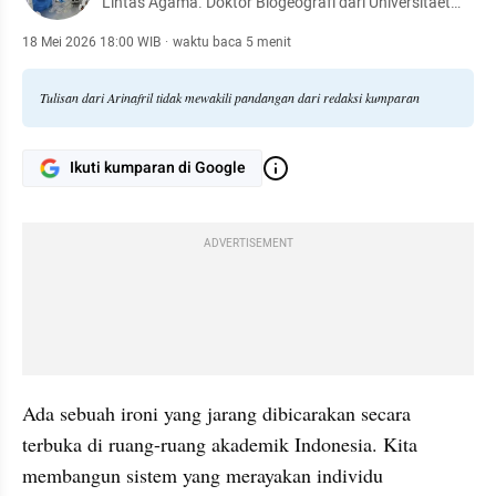
Lintas Agama. Doktor Biogeografi dari Universitaet
des Saarlandes, Saarbruecken, Jerman. Dosen
Proteksi Tanaman, Universitas Sriwijaya. Dosen Tamu
18 Mei 2026 18:00 WIB
·
waktu baca 5 menit
Truong Dai hoc Nong Lam, Thai Nguyen, Vietnam
Tulisan dari Arinafril tidak mewakili pandangan dari redaksi kumparan
Ikuti kumparan di Google
ADVERTISEMENT
Ada sebuah ironi yang jarang dibicarakan secara 
terbuka di ruang-ruang akademik Indonesia. Kita 
membangun sistem yang merayakan individu 