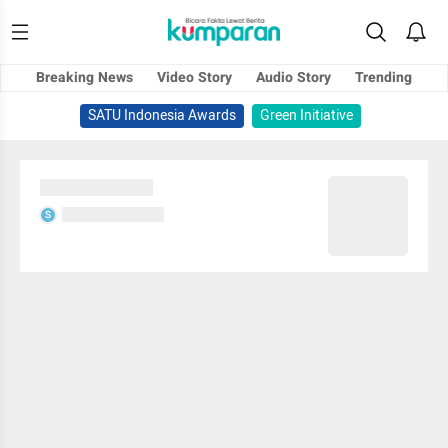
Breaking News
Video Story
Audio Story
Trending
SATU Indonesia Awards
Green Initiative
Sedang memuat...
Sedang memuat...
S