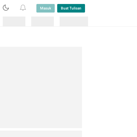
Masuk
Buat Tulisan
Loading
Loading
Lainnya