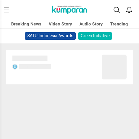
Breaking News
Video Story
Audio Story
Trending
SATU Indonesia Awards
Green Initiative
Sedang memuat...
Sedang memuat...
S