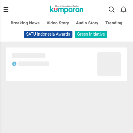
Breaking News
Video Story
Audio Story
Trending
SATU Indonesia Awards
Green Initiative
Sedang memuat...
Sedang memuat...
S