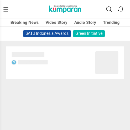
Breaking News
Video Story
Audio Story
Trending
SATU Indonesia Awards
Green Initiative
Sedang memuat...
Sedang memuat...
S