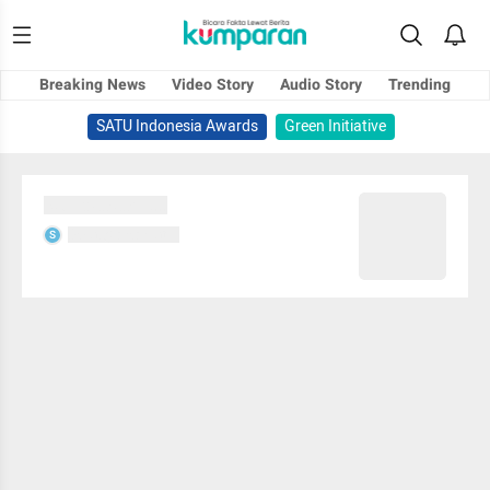
Breaking News
Video Story
Audio Story
Trending
SATU Indonesia Awards
Green Initiative
Sedang memuat...
Sedang memuat...
S