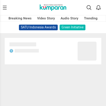
Breaking News
Video Story
Audio Story
Trending
SATU Indonesia Awards
Green Initiative
Sedang memuat...
Sedang memuat...
S