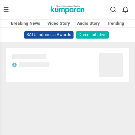
Breaking News
Video Story
Audio Story
Trending
SATU Indonesia Awards
Green Initiative
Sedang memuat...
Sedang memuat...
S