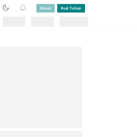
Masuk
Buat Tulisan
Loading
Loading
Lainnya