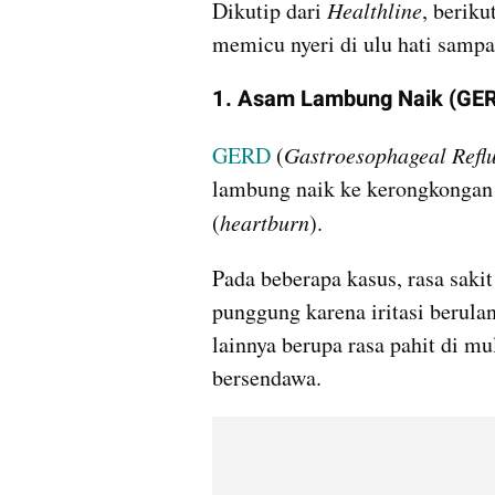
Dikutip dari 
Healthline
, berik
memicu nyeri di ulu hati samp
1. Asam Lambung Naik (GE
GERD
 (
Gastroesophageal Refl
lambung naik ke kerongkongan 
(
heartburn
). 
Pada beberapa kasus, rasa sakit 
punggung karena iritasi berulan
lainnya berupa rasa pahit di mul
bersendawa.