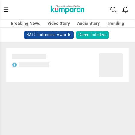
Breaking News
Video Story
Audio Story
Trending
SATU Indonesia Awards
Green Initiative
Sedang memuat...
Sedang memuat...
S