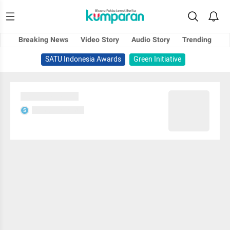
Breaking News
Video Story
Audio Story
Trending
SATU Indonesia Awards
Green Initiative
Sedang memuat...
Sedang memuat...
S