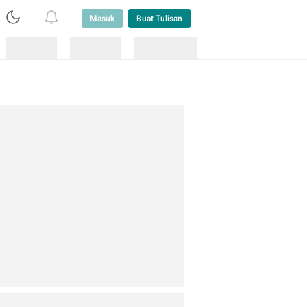
Masuk
Buat Tulisan
Loading
Loading
Lainnya