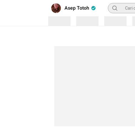
Pencarian
Asep Totoh
Loading
Loading
Loading