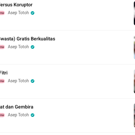
Versus Koruptor
Asep Totoh
una
wasta) Gratis Berkualitas
Asep Totoh
una
Fitri
Asep Totoh
una
at dan Gembira
Asep Totoh
una