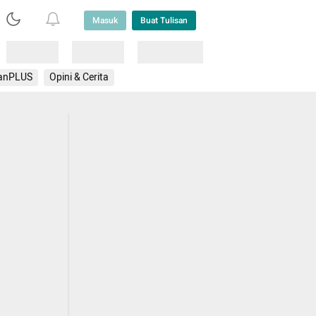
Masuk
Buat Tulisan
Loading
Loading
Lainnya
anPLUS
Opini & Cerita