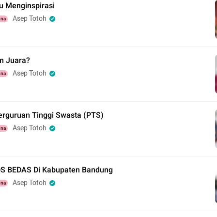
u Menginspirasi
Asep Totoh
una
m Juara?
Asep Totoh
una
erguruan Tinggi Swasta (PTS)
Asep Totoh
una
S BEDAS Di Kabupaten Bandung
Asep Totoh
una