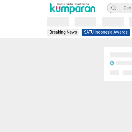
Pencarian
Loading
Loading
Loading
Breaking News
SATU Indonesia Awards
Sedang mem
Sedang m
S
·
0 Suka
0 Kom