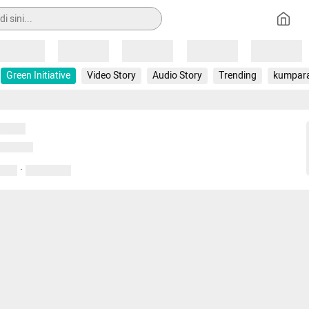
Loading
Loading
Loading
Loading
Loading
Green Initiative
Video Story
Audio Story
Trending
kumpar
uat...
emuat...
·
entar
01 April 2020