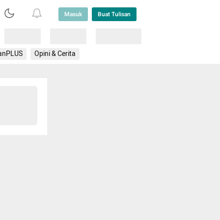
Masuk
Buat Tulisan
Loading
Loading
Lainnya
anPLUS
Opini & Cerita