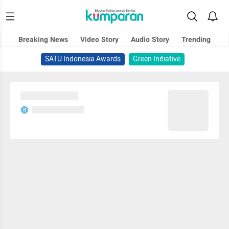
Breaking News
Video Story
Audio Story
Trending
SATU Indonesia Awards
Green Initiative
Sedang memuat...
Sedang memuat...
S