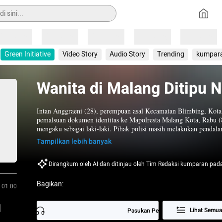
Loading
Loading
Loading
Loading
Loading
Green Initiative
Video Story
Audio Story
Trending
kumpar
Wanita di Malang Ditipu 
Intan Anggraeni (28), perempuan asal Kecamatan Blimbing, Kota 
pemalsuan dokumen identitas ke Mapolresta Malang Kota, Rabu (8
mengaku sebagai laki-laki. Pihak polisi masih melakukan pendalama
Tampilkan lebih banyak
Intan menceritakan, pernikahannya dengan Rey berlangsung pada 
sebuah kafe di wilayah Kota Batu. Rey tidak membawa keluargany
meninggal. Saat malam pertama, Intan mengetahui bahwa Rey buka
Dirangkum oleh AI dan ditinjau oleh Tim Redaksi kumparan pad
melapor ke orang tuanya. 
Bagikan:
01:00
Lihat Semua
Pasukan Perdamaian RI Gugur di Le