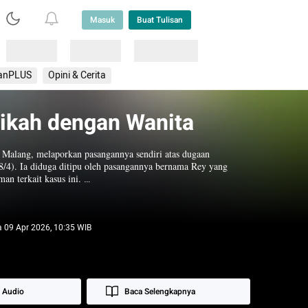
Masuk
Buat Tulisan
Loading
Loading
Lainnya
anPLUS
Opini & Cerita
Nikah dengan Wanita
Malang, melaporkan pasangannya sendiri atas dugaan 
/4). Ia diduga ditipu oleh pasangannya bernama Rey yang 
n terkait kasus ini. 

3 April 2026. Mereka awalnya bertemu pada Februari 2026 di 
a saat prosesi pernikahan dan mengaku keluarganya telah 
nlah seorang laki-laki, melainkan perempuan. Intan langsung 
a 09 Apr 2026, 10:35 WIB
 Audio
Baca Selengkapnya
banon