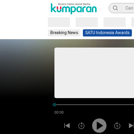
Pencarian
Loading
Loading
Loading
Breaking News
SATU Indonesia Awards
00:00