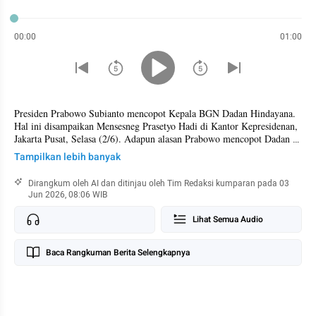
00:00
01:00
Presiden Prabowo Subianto mencopot Kepala BGN Dadan Hindayana. 
Hal ini disampaikan Mensesneg Prasetyo Hadi di Kantor Kepresidenan, 
Jakarta Pusat, Selasa (2/6). Adapun alasan Prabowo mencopot Dadan 
dari Kepala BGN disebut dilakukan berdasarkan pada hasil evaluasi 
Tampilkan lebih banyak
SOP dan tata kelola. 

Dirangkum oleh AI dan ditinjau oleh Tim Redaksi kumparan pada 03
Selain Dadan, Prabowo juga mencopot dua Wakil Kepala BGN, yakni 
Jun 2026, 08:06 WIB
Lodewyk Pulung dan Sony Sanjaya. Nanik S Deyang pun ditunjuk 
untuk menggantikan posisi Dadan. Agustina Arumsari dan Mayjen TNI 
Lihat Semua Audio
Mahasiswa Sesama Jenis Ciuman
Trenggono juga akan menjadi Wakil Kepala BGN. Prasetyo berharap, 
dengan pergantian pejabat ini bisa memperbaiki permasalahan yang 
terjadi di BGN.
Baca Rangkuman Berita Selengkapnya