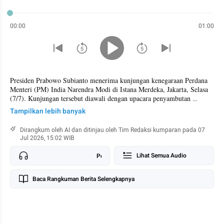
00:00
01:00
Presiden Prabowo Subianto menerima kunjungan kenegaraan Perdana 
Menteri (PM) India Narendra Modi di Istana Merdeka, Jakarta, Selasa 
(7/7). Kunjungan tersebut diawali dengan upacara penyambutan 
kenegaraan sebelum kedua pemimpin menggelar pertemuan bilateral.

Tampilkan lebih banyak
Dari hasil pertemuan itu, terdapat 15 kerja sama antara Indonesia 
Dirangkum oleh AI dan ditinjau oleh Tim Redaksi kumparan pada 07
dengan India. Salah satunya adalah penandatanganan kontrak sistem 
Jul 2026, 15:02 WIB
pertahanan rudal BrahMos antara BrahMos Aerospace dan Kementerian 
Pertahanan RI. Prabowo menilai kunjungan Modi kali ini menjadi 
Lihat Semua Audio
Pemakaman Ali Khamenei
tonggak penting dalam hubungan kedua negara.
Baca Rangkuman Berita Selengkapnya