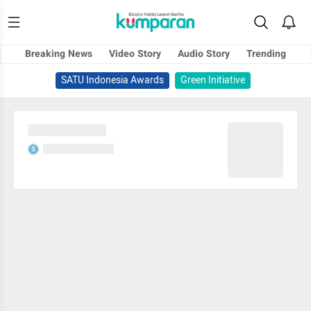
Breaking News
Video Story
Audio Story
Trending
SATU Indonesia Awards
Green Initiative
Sedang memuat...
Sedang memuat...
S