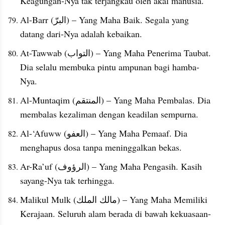
Keagungan-Nya tak terjangkau oleh akal manusia.
Al-Barr (البرّ) – Yang Maha Baik. Segala yang 
datang dari-Nya adalah kebaikan.
At-Tawwab (التواب) – Yang Maha Penerima Taubat. 
Dia selalu membuka pintu ampunan bagi hamba-
Nya.
Al-Muntaqim (المنتقم) – Yang Maha Pembalas. Dia 
membalas kezaliman dengan keadilan sempurna.
Al-‘Afuww (العفو) – Yang Maha Pemaaf. Dia 
menghapus dosa tanpa meninggalkan bekas.
Ar-Ra’uf (الرؤوف) – Yang Maha Pengasih. Kasih 
sayang-Nya tak terhingga.
Malikul Mulk (مالك الملك) – Yang Maha Memiliki 
Kerajaan. Seluruh alam berada di bawah kekuasaan-