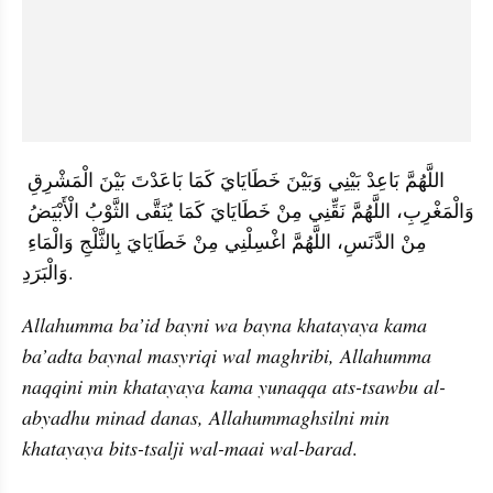
اللَّهُمَّ بَاعِدْ بَيْنِي وَبَيْنَ خَطَايَايَ كَمَا بَاعَدْتَ بَيْنَ الْمَشْرِقِ 
وَالْمَغْرِبِ، اللَّهُمَّ نَقِّنِي مِنْ خَطَايَايَ كَمَا يُنَقَّى الثَّوْبُ الْأَبْيَضُ 
مِنْ الدَّنَسِ، اللَّهُمَّ اغْسِلْنِي مِنْ خَطَايَايَ بِالثَّلْجِ وَالْمَاءِ 
وَالْبَرَدِ.
Allahumma ba’id bayni wa bayna khatayaya kama 
ba’adta baynal masyriqi wal maghribi, Allahumma 
naqqini min khatayaya kama yunaqqa ats-tsawbu al-
abyadhu minad danas, Allahummaghsilni min 
khatayaya bits-tsalji wal-maai wal-barad
.