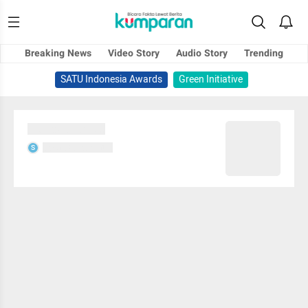
Breaking News
Video Story
Audio Story
Trending
SATU Indonesia Awards
Green Initiative
Sedang memuat...
Sedang memuat...
S