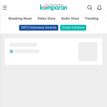
Breaking News
Video Story
Audio Story
Trending
SATU Indonesia Awards
Green Initiative
Sedang memuat...
Sedang memuat...
S