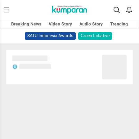
Breaking News
Video Story
Audio Story
Trending
SATU Indonesia Awards
Green Initiative
Sedang memuat...
Sedang memuat...
S