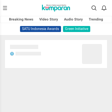
Breaking News
Video Story
Audio Story
Trending
SATU Indonesia Awards
Green Initiative
Sedang memuat...
Sedang memuat...
S