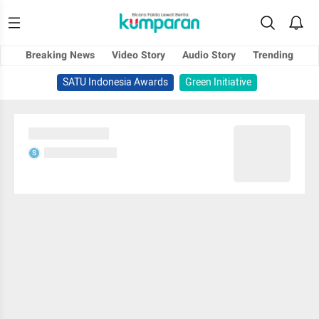
Breaking News
Video Story
Audio Story
Trending
SATU Indonesia Awards
Green Initiative
Sedang memuat...
Sedang memuat...
S