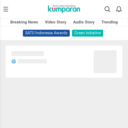
Breaking News
Video Story
Audio Story
Trending
SATU Indonesia Awards
Green Initiative
Sedang memuat...
Sedang memuat...
S