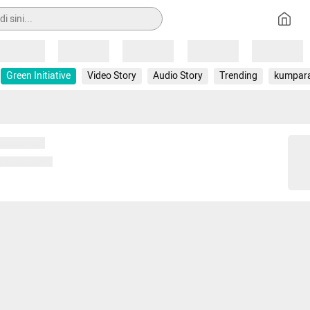
Loading
Loading
Loading
Loading
Loading
Green Initiative
Video Story
Audio Story
Trending
kumpar
 memuat...
ng memuat...