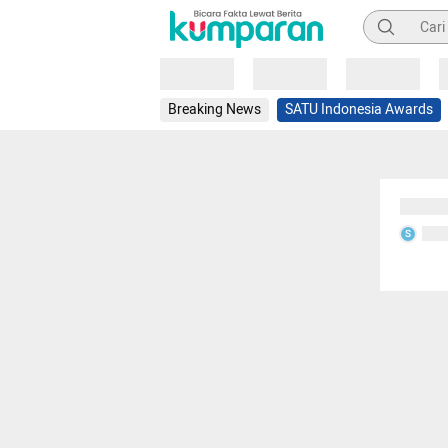
Pencarian
Loading
Loading
Loading
Breaking News
SATU Indonesia Awards
Sedang
Seda
S