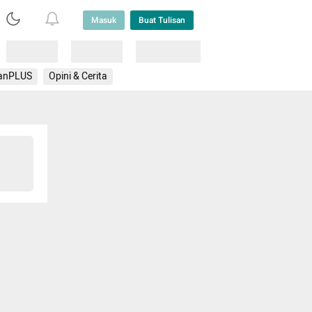
Masuk
Buat Tulisan
Loading
Loading
Lainnya
anPLUS
Opini & Cerita