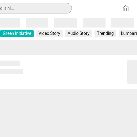
Loading
Loading
Loading
Loading
Loading
Green Initiative
Video Story
Audio Story
Trending
kumpar
 memuat...
ng memuat...