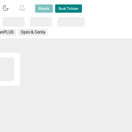
Masuk
Buat Tulisan
Loading
Loading
Lainnya
anPLUS
Opini & Cerita