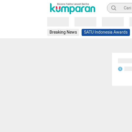
Pencarian
Loading
Loading
Loading
Breaking News
SATU Indonesia Awards
Sedang
Seda
S